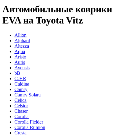
Автомобильные коврики
EVA на Toyota Vitz
Allion
Alphard
Altezza
Aqua
Aristo
Auris
Avensis
bB
C-HR
Caldina
Camry
Camry Solara
Celica
Celsior
Chaser
Corolla
Corolla Fielder
Corolla Rumion
Cresta