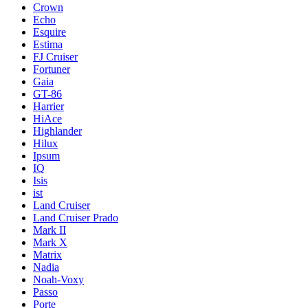
Crown
Echo
Esquire
Estima
FJ Cruiser
Fortuner
Gaia
GT-86
Harrier
HiAce
Highlander
Hilux
Ipsum
IQ
Isis
ist
Land Cruiser
Land Cruiser Prado
Mark II
Mark X
Matrix
Nadia
Noah-Voxy
Passo
Porte