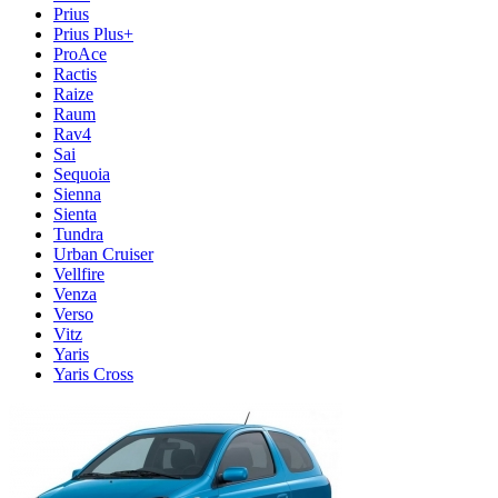
Prius
Prius Plus+
ProAce
Ractis
Raize
Raum
Rav4
Sai
Sequoia
Sienna
Sienta
Tundra
Urban Cruiser
Vellfire
Venza
Verso
Vitz
Yaris
Yaris Cross