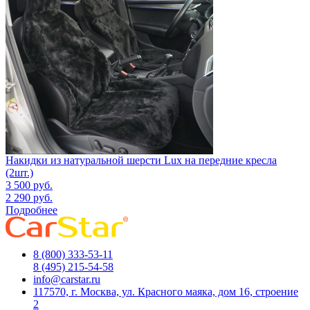
Накидки из натуральной шерсти Lux на передние кресла
(2шт.)
3 500
руб.
2 290
руб.
Подробнее
8 (800) 333-53-11
8 (495) 215-54-58
info@carstar.ru
117570, г. Москва, ул. Красного маяка, дом 16, строение
2