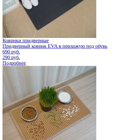
Коврики придверные
Придверный коврик EVA в прихожую под обувь
690
руб.
290
руб.
Подробнее