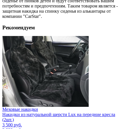
сиденье от пинков детей и будут соответствовать вашим
потребностям и предпочтениям. Таким товаром является -
защитная накидка на спинку сиденья из алькантары от
компании "CarStar".
Рекомендуем
Меховые накидки
Накидки из натуральной шерсти Lux на передние кресла
(2шт.)
3 500
руб.