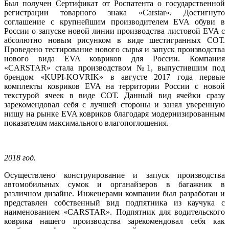
Был получен Сертификат от Роспатента о государственной
регистрации товарного знака «Carstar». Достигнуто
соглашение с крупнейшим производителем EVA обуви в
России о запуске новой линии производства листовой EVA с
абсолютно новым рисунком в виде шестигранных СОТ.
Проведено тестирование нового сырья и запуск производства
нового вида EVA ковриков для России. Компания
«CARSTAR» стала производством №1, выпустившим под
брендом «KUPI-KOVRIK» в августе 2017 года первые
комплекты ковриков EVA на территории России с новой
текстурой ячеек в виде СОТ. Данный вид ячейки сразу
зарекомендовал себя с лучшей стороны и занял уверенную
нишу на рынке EVA ковриков благодаря модернизированным
показателям максимального влагопоглощения.
2018 год.
Осуществлено конструирование и запуск производства
автомобильных сумок и органайзеров в багажник в
различном дизайне. Инженерами компании был разработан и
представлен собственный вид подпятника из каучука с
наименованием «CARSTAR». Подпятник для водительского
коврика нашего производства зарекомендовал себя как