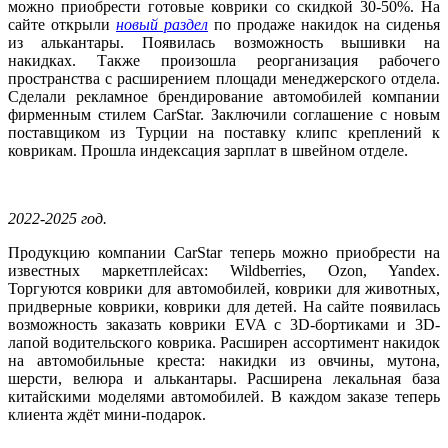
можно приобрести готовые коврики со скидкой 30-50%. На
сайте открыли
новый раздел
по продаже накидок на сиденья
из алькантары. Появилась возможность вышивки на
накидках. Также произошла реорганизация рабочего
пространства с расширением площади менеджерского отдела.
Сделали рекламное брендирование автомобилей компании
фирменным стилем CarStar. Заключили соглашение с новым
поставщиком из Турции на поставку клипс креплений к
коврикам. Прошла индексация зарплат в швейном отделе.
2022-2025 год.
Продукцию компании CarStar теперь можно приобрести на
известных маркетплейсах: Wildberries, Ozon, Yandex.
Торгуются коврики для автомобилей, коврики для животных,
придверные коврики, коврики для детей. На сайте появилась
возможность заказать коврики EVA с 3D-бортиками и 3D-
лапой водительского коврика. Расширен ассортимент накидок
на автомобильные креста: накидки из овчины, мутона,
шерсти, велюра и алькантары. Расширена лекальная база
китайскими моделями автомобилей. В каждом заказе теперь
клиента ждёт мини-подарок.