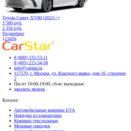
Toyota Camry XV80 (2023->)
3 500
руб.
2 350
руб.
Подробнее
1
2
3
4
5
6
8 (800) 333-53-11
8 (495) 215-54-58
info@carstar.ru
117570, г. Москва, ул. Красного маяка, дом 16, строение
2
Пн-пт 10:00-19:00, сб-вс выходные.
заказать звонок
Каталог
Автомобильные коврики EVA
Накидки из алькантары
Коврики текстильные
Меховые накидки