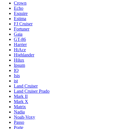
Crown
Echo
Esquire
Estima
FJ Cruiser
Fortuner
Gaia
GT-86
Harrier
HiAce
Highlander
Hilux
Ipsum
IQ
Isis
ist
Land Cruiser
Land Cruiser Prado
Mark II
Mark X
Matrix
Nadia
Noah-Voxy
Passo
Porte