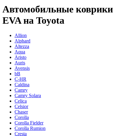
Автомобильные коврики
EVA на Toyota
Allion
Alphard
Altezza
Aqua
Aristo
Auris
Avensis
bB
C-HR
Caldina
Camry
Camry Solara
Celica
Celsior
Chaser
Corolla
Corolla Fielder
Corolla Rumion
Cresta