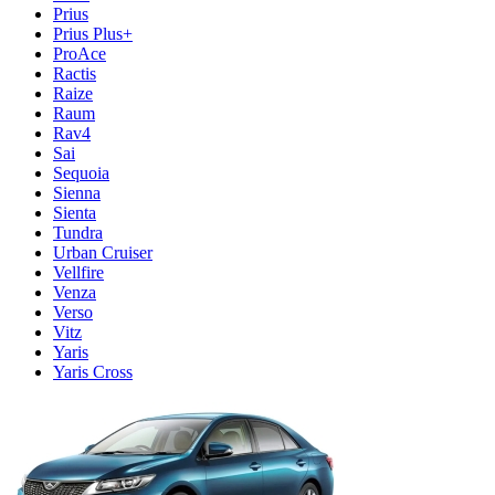
Prius
Prius Plus+
ProAce
Ractis
Raize
Raum
Rav4
Sai
Sequoia
Sienna
Sienta
Tundra
Urban Cruiser
Vellfire
Venza
Verso
Vitz
Yaris
Yaris Cross