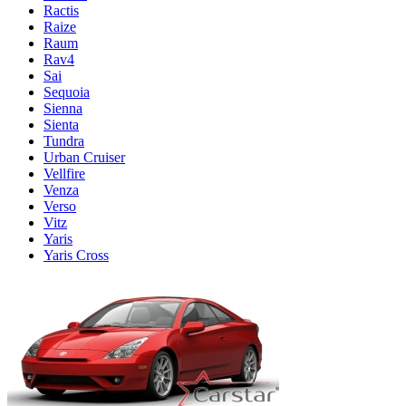
Ractis
Raize
Raum
Rav4
Sai
Sequoia
Sienna
Sienta
Tundra
Urban Cruiser
Vellfire
Venza
Verso
Vitz
Yaris
Yaris Cross