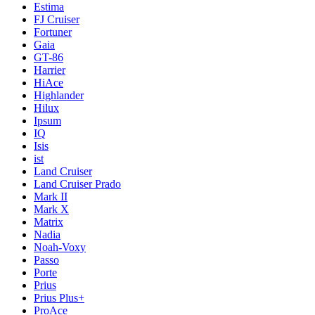
Estima
FJ Cruiser
Fortuner
Gaia
GT-86
Harrier
HiAce
Highlander
Hilux
Ipsum
IQ
Isis
ist
Land Cruiser
Land Cruiser Prado
Mark II
Mark X
Matrix
Nadia
Noah-Voxy
Passo
Porte
Prius
Prius Plus+
ProAce