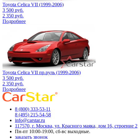
Toyota Celica VII (1999-2006)
3 500
руб.
2 350
руб.
Подробнее
Toyota Celica VII пр.руль (1999-2006)
3 500
руб.
2 350
руб.
Подробнее
8 (800) 333-53-11
8 (495) 215-54-58
info@carstar.ru
117570, г. Москва, ул. Красного маяка, дом 16, строение 2
Пн-пт 10:00-19:00, сб-вс выходные.
заказать звонок