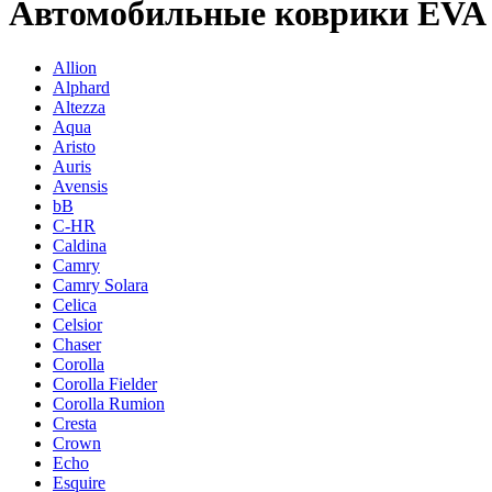
Автомобильные коврики EVA н
Allion
Alphard
Altezza
Aqua
Aristo
Auris
Avensis
bB
C-HR
Caldina
Camry
Camry Solara
Celica
Celsior
Chaser
Corolla
Corolla Fielder
Corolla Rumion
Cresta
Crown
Echo
Esquire