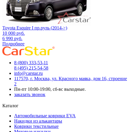
Toyota Esquire I пр.руль (2014->)
10 000
руб.
6 990
руб.
Подробнее
8 (800) 333-53-11
8 (495) 215-54-58
info@carstar.ru
117570, г. Москва, ул. Красного маяка, дом 16, строение
2
Пн-пт 10:00-19:00, сб-вс выходные.
заказать звонок
Каталог
Автомобильные коврики EVA
Накидки из алькантары
Коврики текстильные
Меховые накидки