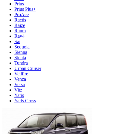
Prius
Prius Plus+
ProAce
Ractis
Raize
Raum
Rav4
Sai
Sequoia
Sienna
Sienta
Tundra
Urban Cruiser
Vellfire
Venza
Verso
Vitz
Yaris
Yaris Cross