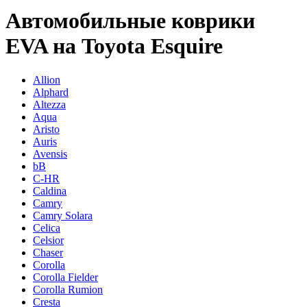
Автомобильные коврики
EVA на Toyota Esquire
Allion
Alphard
Altezza
Aqua
Aristo
Auris
Avensis
bB
C-HR
Caldina
Camry
Camry Solara
Celica
Celsior
Chaser
Corolla
Corolla Fielder
Corolla Rumion
Cresta