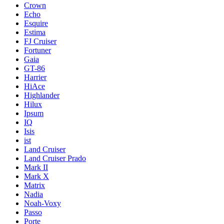
Crown
Echo
Esquire
Estima
FJ Cruiser
Fortuner
Gaia
GT-86
Harrier
HiAce
Highlander
Hilux
Ipsum
IQ
Isis
ist
Land Cruiser
Land Cruiser Prado
Mark II
Mark X
Matrix
Nadia
Noah-Voxy
Passo
Porte