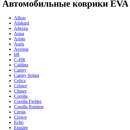
Автомобильные коврики EVA н
Allion
Alphard
Altezza
Aqua
Aristo
Auris
Avensis
bB
C-HR
Caldina
Camry
Camry Solara
Celica
Celsior
Chaser
Corolla
Corolla Fielder
Corolla Rumion
Cresta
Crown
Echo
Esquire