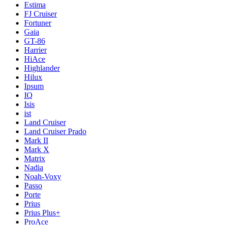
Estima
FJ Cruiser
Fortuner
Gaia
GT-86
Harrier
HiAce
Highlander
Hilux
Ipsum
IQ
Isis
ist
Land Cruiser
Land Cruiser Prado
Mark II
Mark X
Matrix
Nadia
Noah-Voxy
Passo
Porte
Prius
Prius Plus+
ProAce