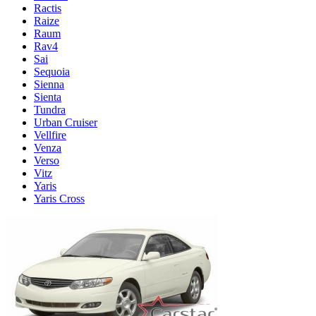
Ractis
Raize
Raum
Rav4
Sai
Sequoia
Sienna
Sienta
Tundra
Urban Cruiser
Vellfire
Venza
Verso
Vitz
Yaris
Yaris Cross