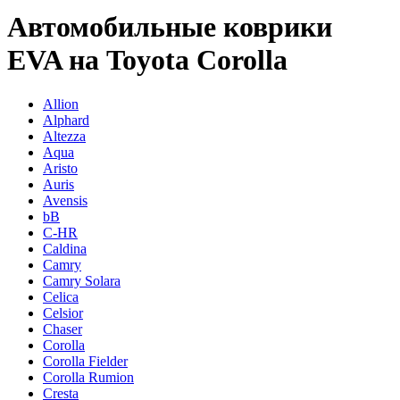
Автомобильные коврики
EVA на Toyota Corolla
Allion
Alphard
Altezza
Aqua
Aristo
Auris
Avensis
bB
C-HR
Caldina
Camry
Camry Solara
Celica
Celsior
Chaser
Corolla
Corolla Fielder
Corolla Rumion
Cresta