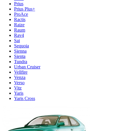
Prius
Prius Plus+
ProAce
Ractis
Raize
Raum
Rav4
Sai
Sequoia
Sienna
Sienta
Tundra
Urban Cruiser
Vellfire
Venza
Verso
Vitz
Yaris
Yaris Cross