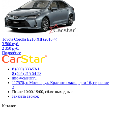
Toyota Corolla E210 XII (2018->)
3 500
руб.
2 350
руб.
Подробнее
8 (800) 333-53-11
8 (495) 215-54-58
info@carstar.ru
117570, г. Москва, ул. Красного маяка, дом 16, строение
2
Пн-пт 10:00-19:00, сб-вс выходные.
заказать звонок
Каталог