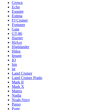
Crown
Echo
Esquire
Estima
FJ Cruiser
Fortuner
Gaia
GT-86
Harrier
HiAce
Highlander
Hilux
Ipsum
IQ
Isis
ist
Land Cruiser
Land Cruiser Prado
Mark II
Mark X
Matrix
Nadia
Noah-Voxy
Passo
Porte