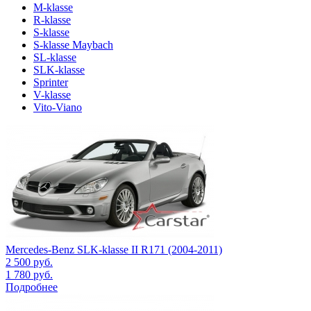
M-klasse
R-klasse
S-klasse
S-klasse Maybach
SL-klasse
SLK-klasse
Sprinter
V-klasse
Vito-Viano
Mercedes-Benz SLK-klasse II R171 (2004-2011)
2 500
руб.
1 780
руб.
Подробнее