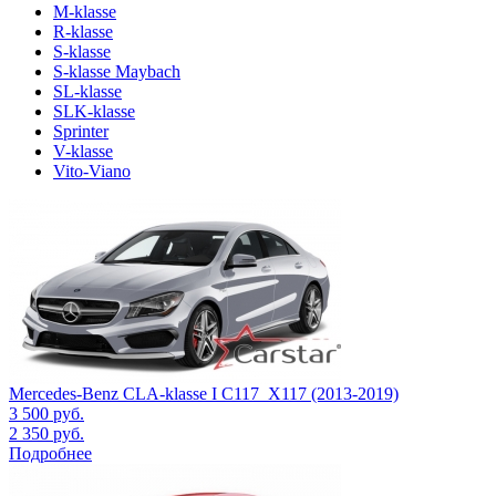
M-klasse
R-klasse
S-klasse
S-klasse Maybach
SL-klasse
SLK-klasse
Sprinter
V-klasse
Vito-Viano
Mercedes-Benz CLA-klasse I С117_X117 (2013-2019)
3 500
руб.
2 350
руб.
Подробнее