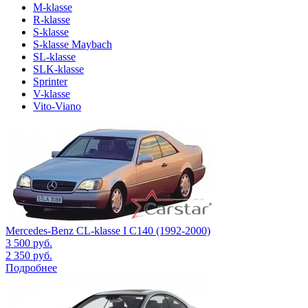
M-klasse
R-klasse
S-klasse
S-klasse Maybach
SL-klasse
SLK-klasse
Sprinter
V-klasse
Vito-Viano
Mercedes-Benz CL-klasse I C140 (1992-2000)
3 500
руб.
2 350
руб.
Подробнее