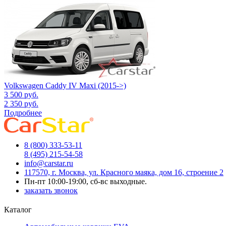
Volkswagen Caddy IV Maxi (2015->)
3 500
руб.
2 350
руб.
Подробнее
8 (800) 333-53-11
8 (495) 215-54-58
info@carstar.ru
117570, г. Москва, ул. Красного маяка, дом 16, строение 2
Пн-пт 10:00-19:00, сб-вс выходные.
заказать звонок
Каталог