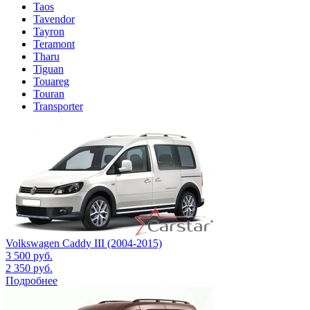
Taos
Tavendor
Tayron
Teramont
Tharu
Tiguan
Touareg
Touran
Transporter
Volkswagen Caddy III (2004-2015)
3 500
руб.
2 350
руб.
Подробнее