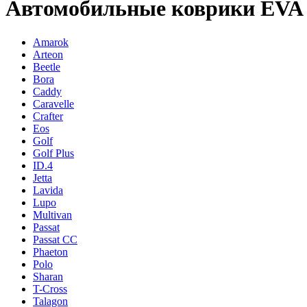
Автомобильные коврики EVA 
Amarok
Arteon
Beetle
Bora
Caddy
Caravelle
Crafter
Eos
Golf
Golf Plus
ID.4
Jetta
Lavida
Lupo
Multivan
Passat
Passat CC
Phaeton
Polo
Sharan
T-Cross
Talagon