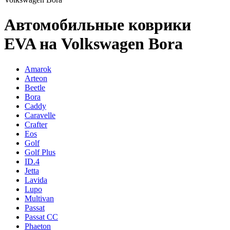
Автомобильные коврики
EVA на Volkswagen Bora
Amarok
Arteon
Beetle
Bora
Caddy
Caravelle
Crafter
Eos
Golf
Golf Plus
ID.4
Jetta
Lavida
Lupo
Multivan
Passat
Passat CC
Phaeton