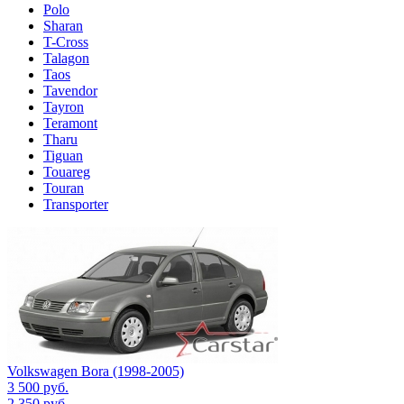
Polo
Sharan
T-Cross
Talagon
Taos
Tavendor
Tayron
Teramont
Tharu
Tiguan
Touareg
Touran
Transporter
Volkswagen Bora (1998-2005)
3 500
руб.
2 350
руб.