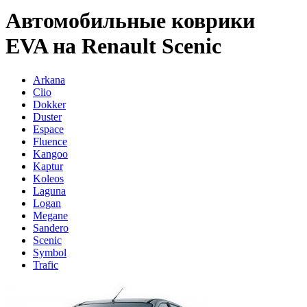
Автомобильные коврики
EVA на Renault Scenic
Arkana
Clio
Dokker
Duster
Espace
Fluence
Kangoo
Kaptur
Koleos
Laguna
Logan
Megane
Sandero
Scenic
Symbol
Trafic