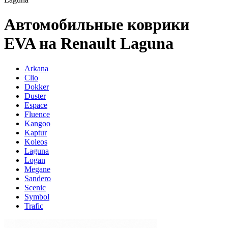
Автомобильные коврики
EVA на Renault Laguna
Arkana
Clio
Dokker
Duster
Espace
Fluence
Kangoo
Kaptur
Koleos
Laguna
Logan
Megane
Sandero
Scenic
Symbol
Trafic