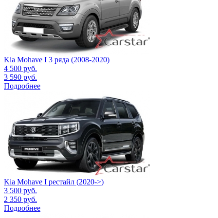
Kia Mohave I 3 ряда (2008-2020)
4 500
руб.
3 590
руб.
Подробнее
Kia Mohave I рестайл (2020->)
3 500
руб.
2 350
руб.
Подробнее