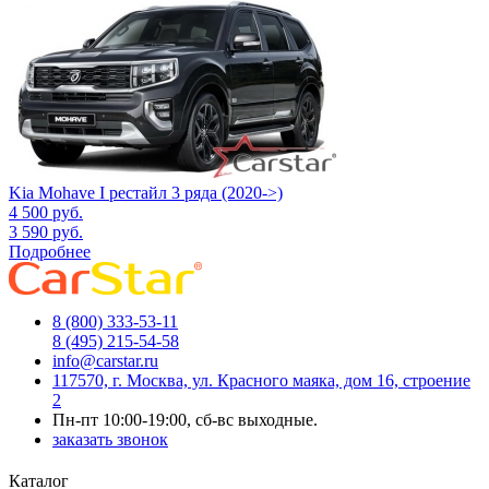
Kia Mohave I рестайл 3 ряда (2020->)
4 500
руб.
3 590
руб.
Подробнее
8 (800) 333-53-11
8 (495) 215-54-58
info@carstar.ru
117570, г. Москва, ул. Красного маяка, дом 16, строение
2
Пн-пт 10:00-19:00, сб-вс выходные.
заказать звонок
Каталог