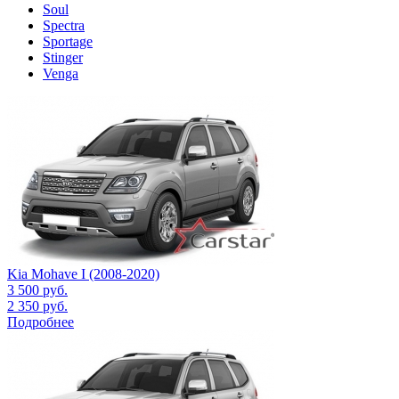
Soul
Spectra
Sportage
Stinger
Venga
Kia Mohave I (2008-2020)
3 500
руб.
2 350
руб.
Подробнее