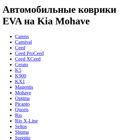
Автомобильные коврики
EVA на Kia Mohave
Carens
Carnival
Ceed
Ceed ProCeed
Ceed XCeed
Cerato
K5
K900
KX1
Magentis
Mohave
Optima
Picanto
Quoris
Rio
Rio X-Line
Seltos
Shuma
Sorento