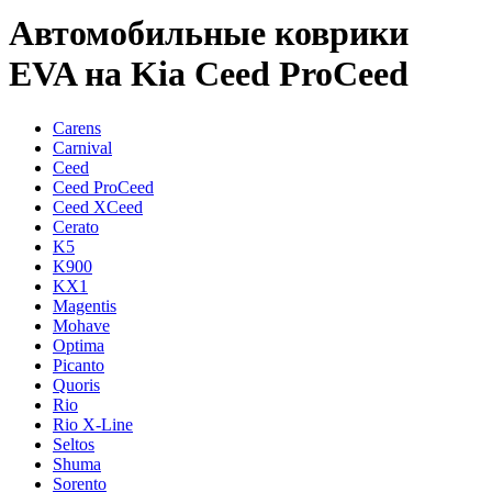
Автомобильные коврики
EVA на Kia Ceed ProCeed
Carens
Carnival
Ceed
Ceed ProCeed
Ceed XCeed
Cerato
K5
K900
KX1
Magentis
Mohave
Optima
Picanto
Quoris
Rio
Rio X-Line
Seltos
Shuma
Sorento