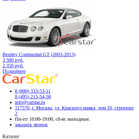
Bentley Continental GT (2003-2013)
3 500
руб.
2 350
руб.
Подробнее
8 (800) 333-53-11
8 (495) 215-54-58
info@carstar.ru
117570, г. Москва, ул. Красного маяка, дом 16, строение
2
Пн-пт 10:00-19:00, сб-вс выходные.
заказать звонок
Каталог