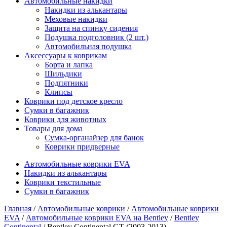
Автомобильные накидки
Накидки из алькантары
Меховые накидки
Защита на спинку сидения
Подушка подголовник (2 шт.)
Автомобильная подушка
Аксессуары к коврикам
Борта и лапка
Шильдики
Подпятники
Клипсы
Коврики под детское кресло
Сумки в багажник
Коврики для животных
Товары для дома
Сумка-органайзер для банок
Коврики придверные
Автомобильные коврики EVA
Накидки из алькантары
Коврики текстильные
Сумки в багажник
Главная
/
Автомобильные коврики
/
Автомобильные коврики
EVA
/
Автомобильные коврики EVA на Bentley
/
Bentley
Continental
/ Bentley Continental GT (2003-2013)