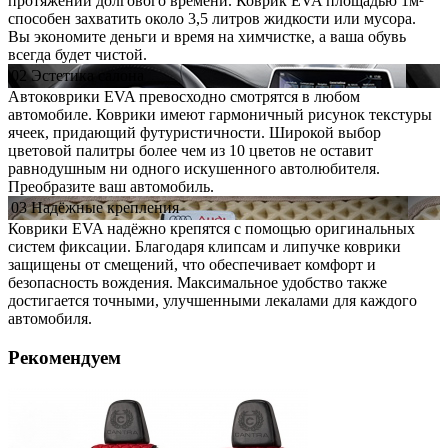
протяжении долгового времени. Коврик EVA площадью 1м²
способен захватить около 3,5 литров жидкости или мусора.
Вы экономите деньги и время на химчистке, а ваша обувь
всегда будет чистой.
02
Эстетика
салона
Автоковрики EVA превосходно смотрятся в любом
автомобиле. Коврики имеют гармоничный рисунок текстуры
ячеек, придающий футуристичности. Широкой выбор
цветовой палитры более чем из 10 цветов не оставит
равнодушным ни одного искушенного автолюбителя.
Преобразите ваш автомобиль.
03
Надёжные
крепления
Коврики EVA надёжно крепятся с помощью оригинальных
систем фиксации. Благодаря клипсам и липучке коврики
защищены от смещений, что обеспечивает комфорт и
безопасность вождения. Максимальное удобство также
достигается точными, улучшенными лекалами для каждого
автомобиля.
Рекомендуем