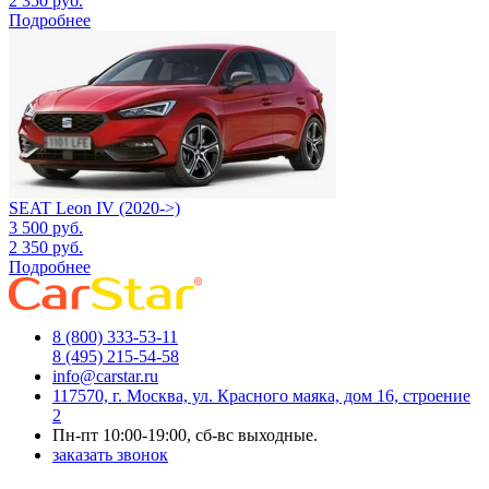
2 350
руб.
Подробнее
SEAT Leon IV (2020->)
3 500
руб.
2 350
руб.
Подробнее
8 (800) 333-53-11
8 (495) 215-54-58
info@carstar.ru
117570, г. Москва, ул. Красного маяка, дом 16, строение
2
Пн-пт 10:00-19:00, сб-вс выходные.
заказать звонок