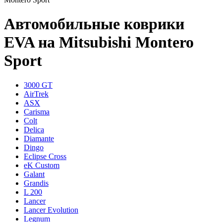
Автомобильные коврики
EVA на Mitsubishi Montero
Sport
3000 GT
AirTrek
ASX
Carisma
Colt
Delica
Diamante
Dingo
Eclipse Cross
eK Custom
Galant
Grandis
L 200
Lancer
Lancer Evolution
Legnum