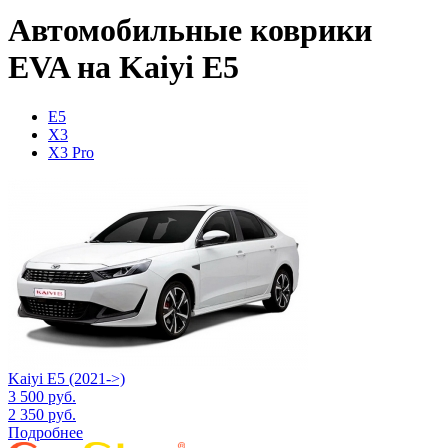
Автомобильные коврики
EVA на Kaiyi E5
E5
X3
X3 Pro
Kaiyi E5 (2021->)
3 500
руб.
2 350
руб.
Подробнее