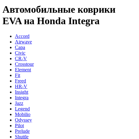
Автомобильные коврики
EVA на Honda Integra
Accord
Airwave
Capa
Civic
CR-V
Crosstour
Element
Fit
Freed
HR-V
Insight
Integra
Jazz
Legend
Mobilio
Odyssey
Pilot
Prelude
Shuttle