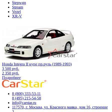
Stepwgn
Stream
Vezel
XR-V
Honda Integra II купе пр.руль (1989-1993)
3 500
руб.
2 350
руб.
Подробнее
8 (800) 333-53-11
8 (495) 215-54-58
info@carstar.ru
117570, г. Москва, ул. Красного маяка, дом 16, строение
2