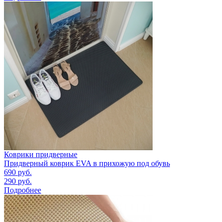
Коврики придверные
Придверный коврик EVA в прихожую под обувь
690
руб.
290
руб.
Подробнее