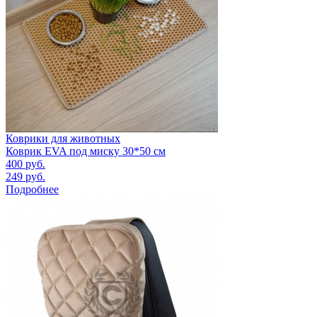
Коврики для животных
Коврик EVA под миску 30*50 см
400
руб.
249
руб.
Подробнее