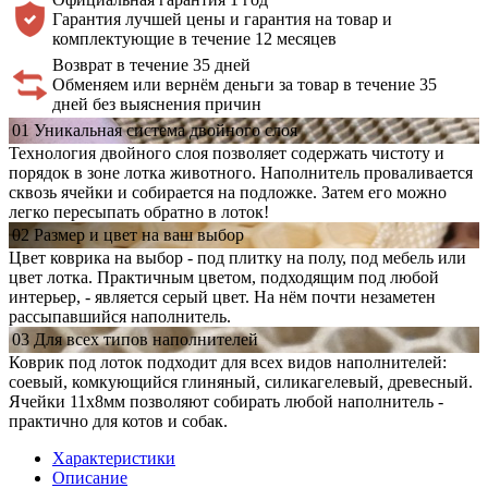
Гарантия лучшей цены и гарантия на товар и
комплектующие в течение 12 месяцев
Возврат в течение 35 дней
Обменяем или вернём деньги за товар в течение 35
дней без выяснения причин
01
Уникальная система
двойного слоя
Технология двойного слоя позволяет содержать чистоту и
порядок в зоне лотка животного. Наполнитель проваливается
сквозь ячейки и собирается на подложке. Затем его можно
легко пересыпать обратно в лоток!
02
Размер и цвет
на ваш выбор
Цвет коврика на выбор - под плитку на полу, под мебель или
цвет лотка. Практичным цветом, подходящим под любой
интерьер, - является серый цвет. На нём почти незаметен
рассыпавшийся наполнитель.
03
Для всех типов
наполнителей
Коврик под лоток подходит для всех видов наполнителей:
соевый, комкующийся глиняный, силикагелевый, древесный.
Ячейки 11х8мм позволяют собирать любой наполнитель -
практично для котов и собак.
Характеристики
Описание