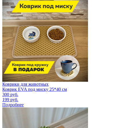
Коврики для животных
Коврик EVA под миску 25*40 см
300
руб.
199
руб.
Подробнее