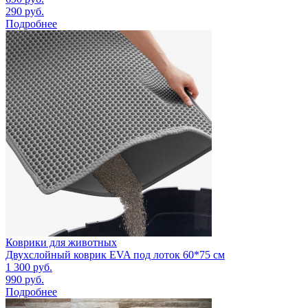
290
руб.
Подробнее
Коврики для животных
Двухслойный коврик EVA под лоток 60*75 см
1 300
руб.
990
руб.
Подробнее