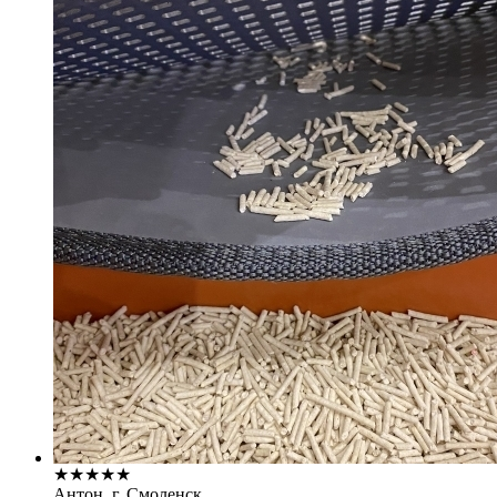
★
★
★
★
★
Антон, г. Смоленск