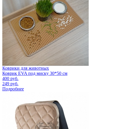
Коврики для животных
Коврик EVA под миску 30*50 см
400
руб.
249
руб.
Подробнее