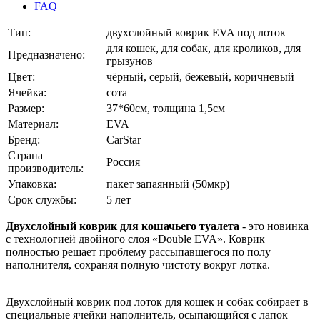
FAQ
Тип:
двухслойный коврик EVA под лоток
для кошек, для собак, для кроликов, для
Предназначено:
грызунов
Цвет:
чёрный, серый, бежевый, коричневый
Ячейка:
сота
Размер:
37*60см, толщина 1,5см
Материал:
EVA
Бренд:
CarStar
Страна
Россия
производитель:
Упаковка:
пакет запаянный (50мкр)
Срок службы:
5 лет
Двухслойный коврик для кошачьего туалета
- это новинка
с технологией двойного слоя «Double EVA». Коврик
полностью решает проблему рассыпавшегося по полу
наполнителя, сохраняя полную чистоту вокруг лотка.
Двухслойный коврик под лоток для кошек и собак собирает в
специальные ячейки наполнитель, осыпающийся с лапок