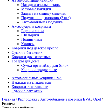
Автомобильные накидки
Накидки из алькантары
Меховые накидки
Защита на спинку сидения
Подушка подголовник (2 шт.)
Автомобильная подушка
Аксессуары к коврикам
Борта и лапка
Шильдики
Подпятники
Клипсы
Коврики под детское кресло
Сумки в багажник
Коврики для животных
Товары для дома
Сумка-органайзер для банок
Коврики придверные
Автомобильные коврики EVA
Накидки из алькантары
Коврики текстильные
Сумки в багажник
Главная
/
Распродажа
/
Автомобильные коврики EVA
/
Opel
/
Frontera
Товары не найдены