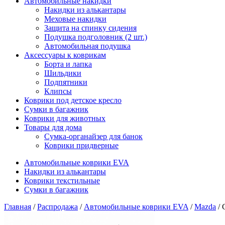
Автомобильные накидки
Накидки из алькантары
Меховые накидки
Защита на спинку сидения
Подушка подголовник (2 шт.)
Автомобильная подушка
Аксессуары к коврикам
Борта и лапка
Шильдики
Подпятники
Клипсы
Коврики под детское кресло
Сумки в багажник
Коврики для животных
Товары для дома
Сумка-органайзер для банок
Коврики придверные
Автомобильные коврики EVA
Накидки из алькантары
Коврики текстильные
Сумки в багажник
Главная
/
Распродажа
/
Автомобильные коврики EVA
/
Mazda
/ 