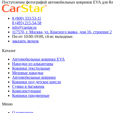
Поступление фотографий автомобильных ковриков EVA для Re
8 (800) 333-53-11
8 (495) 215-54-58
info@carstar.ru
117570, г. Москва, ул. Красного маяка, дом 16, строение 2
Пн-пт 10:00-19:00, сб-вс выходные.
заказать звонок
Каталог
Автомобильные коврики EVA
Накидки из алькантары
Коврики текстильные
Меховые накидки
Автомобильные коврики
Коврики под детское кресло
Сумки в багажник
Комплектующие
Коврики придверные
Меню
О компании