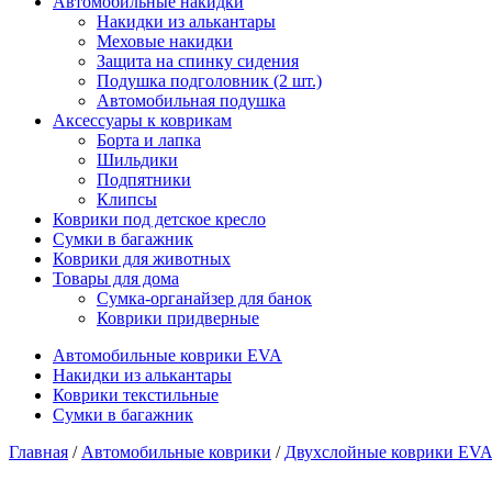
Автомобильные накидки
Накидки из алькантары
Меховые накидки
Защита на спинку сидения
Подушка подголовник (2 шт.)
Автомобильная подушка
Аксессуары к коврикам
Борта и лапка
Шильдики
Подпятники
Клипсы
Коврики под детское кресло
Сумки в багажник
Коврики для животных
Товары для дома
Сумка-органайзер для банок
Коврики придверные
Автомобильные коврики EVA
Накидки из алькантары
Коврики текстильные
Сумки в багажник
Главная
/
Автомобильные коврики
/
Двухслойные коврики EVA