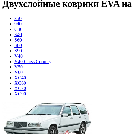
Двухслойные коврики EVA на 
850
940
C30
S40
S60
S80
S90
V40
V40 Cross Country
V50
V60
XC40
XC60
XC70
XC90