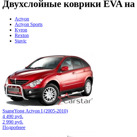
Двухслойные коврики EVA на
Actyon
Actyon Sports
Kyron
Rexton
Stavic
SsangYong Actyon I (2005-2010)
4 490
руб.
2 990
руб.
Подробнее