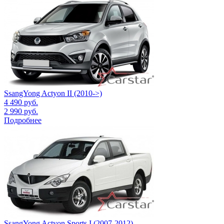
SsangYong Actyon II (2010->)
4 490
руб.
2 990
руб.
Подробнее
SsangYong Actyon Sports I (2007-2012)