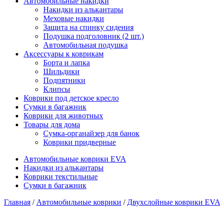
Автомобильные накидки
Накидки из алькантары
Меховые накидки
Защита на спинку сидения
Подушка подголовник (2 шт.)
Автомобильная подушка
Аксессуары к коврикам
Борта и лапка
Шильдики
Подпятники
Клипсы
Коврики под детское кресло
Сумки в багажник
Коврики для животных
Товары для дома
Сумка-органайзер для банок
Коврики придверные
Автомобильные коврики EVA
Накидки из алькантары
Коврики текстильные
Сумки в багажник
Главная
/
Автомобильные коврики
/
Двухслойные коврики EVA