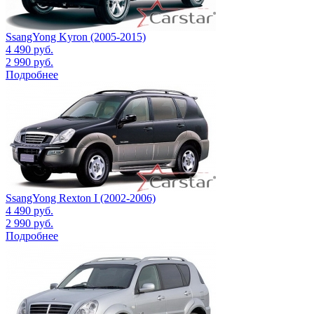
SsangYong Kyron (2005-2015)
4 490
руб.
2 990
руб.
Подробнее
SsangYong Rexton I (2002-2006)
4 490
руб.
2 990
руб.
Подробнее