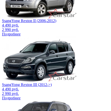
SsangYong Rexton II (2006-2012)
4 490
руб.
2 990
руб.
Подробнее
SsangYong Rexton III (2012->)
4 490
руб.
2 990
руб.
Подробнее