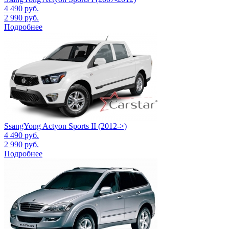
4 490
руб.
2 990
руб.
Подробнее
SsangYong Actyon Sports II (2012->)
4 490
руб.
2 990
руб.
Подробнее