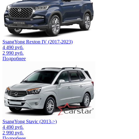
SsangYong Rexton IV (2017-2023)
4 490
руб.
2 990
руб.
Подробнее
SsangYong Stavic (2013->)
4 490
руб.
2 990
руб.
Подробнее