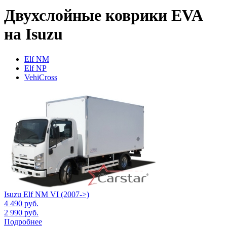
Двухслойные коврики EVA
на Isuzu
Elf NM
Elf NP
VehiCross
Isuzu Elf NM VI (2007->)
4 490
руб.
2 990
руб.
Подробнее