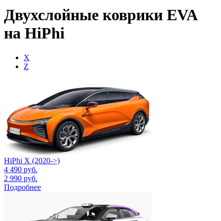
Двухслойные коврики EVA
на HiPhi
X
Z
HiPhi X (2020->)
4 490
руб.
2 990
руб.
Подробнее