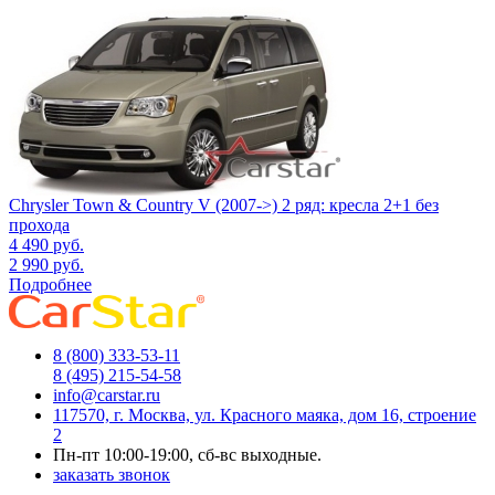
Chrysler Town & Country V (2007->) 2 ряд: кресла 2+1 без
прохода
4 490
руб.
2 990
руб.
Подробнее
8 (800) 333-53-11
8 (495) 215-54-58
info@carstar.ru
117570, г. Москва, ул. Красного маяка, дом 16, строение
2
Пн-пт 10:00-19:00, сб-вс выходные.
заказать звонок