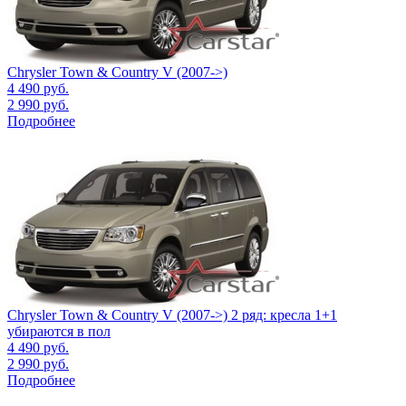
Chrysler Town & Country V (2007->)
4 490
руб.
2 990
руб.
Подробнее
Chrysler Town & Country V (2007->) 2 ряд: кресла 1+1
убираются в пол
4 490
руб.
2 990
руб.
Подробнее