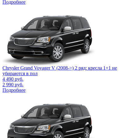
Подробнее
Chrysler Grand Voyager V (2008->) 2 ряд: кресла 1+1 не
убираются в пол
4 490
руб.
2 990
руб.
Подробнее