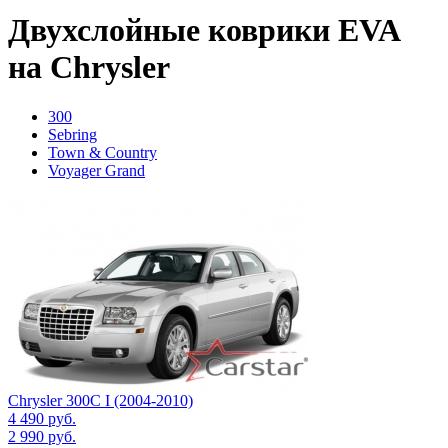
Двухслойные коврики EVA
на Chrysler
300
Sebring
Town & Country
Voyager Grand
Chrysler 300C I (2004-2010)
4 490
руб.
2 990
руб.