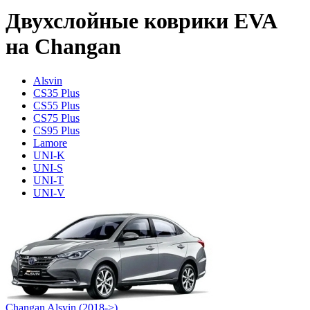
Двухслойные коврики EVA
на Changan
Alsvin
CS35 Plus
CS55 Plus
CS75 Plus
CS95 Plus
Lamore
UNI-K
UNI-S
UNI-T
UNI-V
Changan Alsvin (2018->)