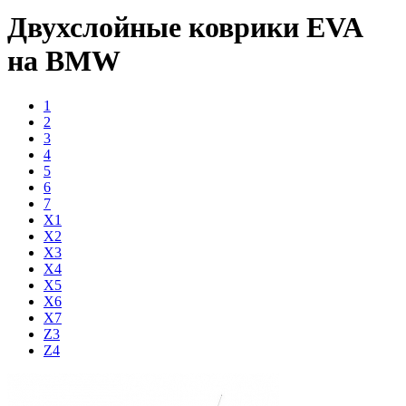
Двухслойные коврики EVA
на BMW
1
2
3
4
5
6
7
X1
X2
X3
X4
X5
X6
X7
Z3
Z4