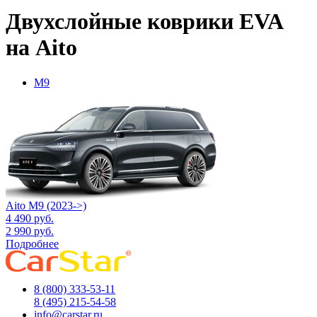
Двухслойные коврики EVA
на Aito
M9
Aito M9 (2023->)
4 490
руб.
2 990
руб.
Подробнее
8 (800) 333-53-11
8 (495) 215-54-58
info@carstar.ru