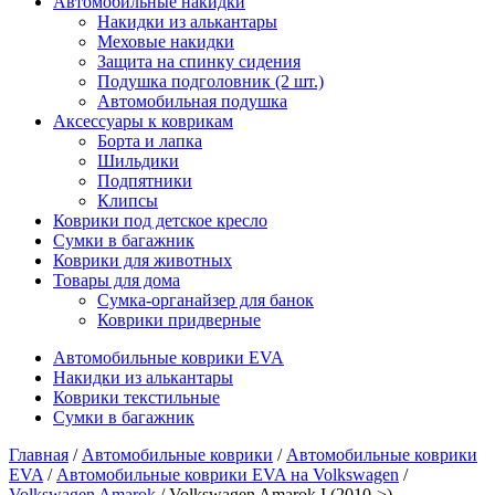
Автомобильные накидки
Накидки из алькантары
Меховые накидки
Защита на спинку сидения
Подушка подголовник (2 шт.)
Автомобильная подушка
Аксессуары к коврикам
Борта и лапка
Шильдики
Подпятники
Клипсы
Коврики под детское кресло
Сумки в багажник
Коврики для животных
Товары для дома
Сумка-органайзер для банок
Коврики придверные
Автомобильные коврики EVA
Накидки из алькантары
Коврики текстильные
Сумки в багажник
Главная
/
Автомобильные коврики
/
Автомобильные коврики
EVA
/
Автомобильные коврики EVA на Volkswagen
/
Volkswagen Amarok
/ Volkswagen Amarok I (2010->)