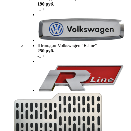
190
руб.
-
1
+
Шильдик Volkswagen "R-line"
250
руб.
-
1
+