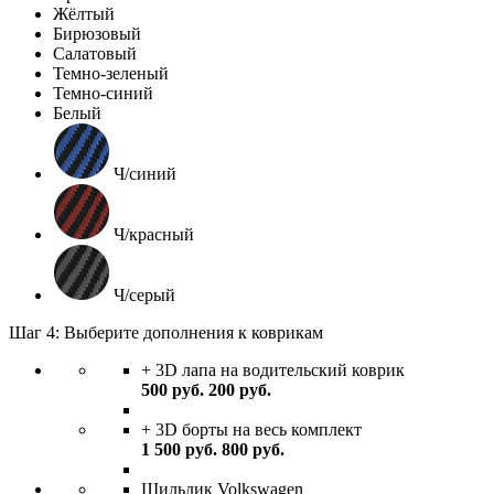
Жёлтый
Бирюзовый
Салатовый
Темно-зеленый
Темно-синий
Белый
Ч/синий
Ч/красный
Ч/серый
Шаг 4: Выберите дополнения к коврикам
+ 3D лапа на водительский коврик
500
руб.
200
руб.
+ 3D борты на весь комплект
1 500
руб.
800
руб.
Шильдик Volkswagen