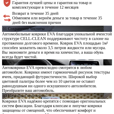
Гарантия лучшей цены и гарантия на товар и
комплектующие в течение 12 месяцев
Возврат в течение 35 дней
Обменяем или вернём деньги за товар в течение 35
дней без выяснения причин
01
Сохранение
чистоты
Автомобильные коврики EVA благодаря уникальной ячеистой
структуре CELL-CLEAN поддерживают чистоту в салоне на
протяжении долгового времени. Коврик EVA площадью 1м²
способен захватить около 3,5 литров жидкости или мусора.
Вы экономите деньги и время на химчистке, а ваша обувь
всегда будет чистой.
02
Эстетика
салона
Автоковрики EVA превосходно смотрятся в любом
автомобиле. Коврики имеют гармоничный рисунок текстуры
ячеек, придающий футуристичности. Широкой выбор
цветовой палитры более чем из 10 цветов не оставит
равнодушным ни одного искушенного автолюбителя.
Преобразите ваш автомобиль.
03
Надёжные
крепления
Коврики EVA надёжно крепятся с помощью оригинальных
систем фиксации. Благодаря клипсам и липучке коврики
защищены от смещений, что обеспечивает комфорт и