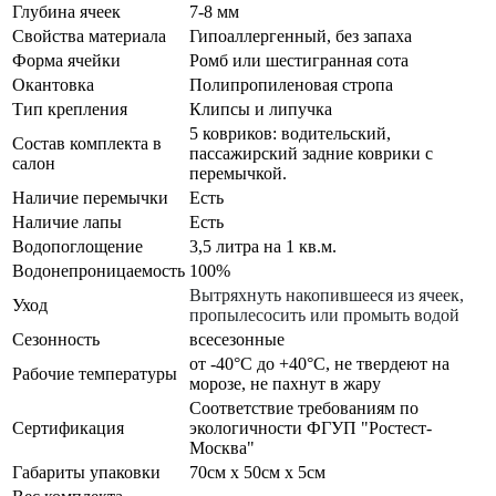
Глубина ячеек
7-8 мм
Свойства материала
Гипоаллергенный, без запаха
Форма ячейки
Ромб или шестигранная сота
Окантовка
Полипропиленовая стропа
Тип крепления
Клипсы и липучка
5 ковриков: водительский,
Состав комплекта в
пассажирский задние коврики с
салон
перемычкой.
Наличие перемычки
Есть
Наличие лапы
Есть
Водопоглощение
3,5 литра на 1 кв.м.
Водонепроницаемость
100%
Вытряхнуть накопившееся из ячеек,
Уход
пропылесосить или промыть водой
Сезонность
всесезонные
от -40°С до +40°С, не твердеют на
Рабочие температуры
морозе, не пахнут в жару
Соответствие требованиям по
Сертификация
экологичности ФГУП "Ростест-
Москва"
Габариты упаковки
70см x 50см x 5см