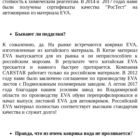
стойкость к химическим реагентам. В 2014 и 2017 годах нами
были получены сертификаты качества "РосТест" на
автоковрики из материала EVA.
Бывают ли подделки?
К сожалению, да. На рынке встречаются коврики EVA,
изготовленные из китайского материала. В Китае материал
EVA выпускается для их рынка и он неприспособлен к
российским морозам. В результате чего китайская EVA
трескается и намного быстрее протирается. Компания
CARSTAR работает только на российском материале. В 2012
году нами было заключено соглашение по производству EVA
листов с Подмосковным полимерным заводом. А летом 2017
года благодаря нашим усилиям завод во Владимирской
области по производству EVA обуви перепрофилировался и
начал выпуск листовой EVA для автоковриков. Российский
EVA материал полностью соответствует высоким стандартам
качества и служит долго!
Правда, что из ячеек коврика вода не проливается
?