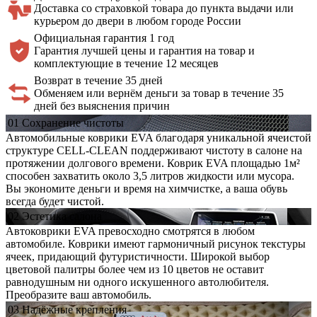
Доставка со страховкой товара до пункта выдачи или
курьером до двери в любом городе России
Официальная
гарантия 1 год
Гарантия лучшей цены и гарантия на товар и
комплектующие в течение 12 месяцев
Возврат в течение 35 дней
Обменяем или вернём деньги за товар в течение 35
дней без выяснения причин
01
Сохранение
чистоты
Автомобильные коврики EVA благодаря уникальной ячеистой
структуре CELL-CLEAN поддерживают чистоту в салоне на
протяжении долгового времени. Коврик EVA площадью 1м²
способен захватить около 3,5 литров жидкости или мусора.
Вы экономите деньги и время на химчистке, а ваша обувь
всегда будет чистой.
02
Эстетика
салона
Автоковрики EVA превосходно смотрятся в любом
автомобиле. Коврики имеют гармоничный рисунок текстуры
ячеек, придающий футуристичности. Широкой выбор
цветовой палитры более чем из 10 цветов не оставит
равнодушным ни одного искушенного автолюбителя.
Преобразите ваш автомобиль.
03
Надёжные
крепления