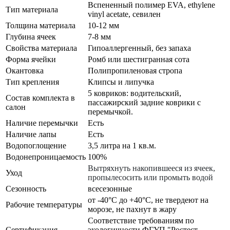
Вспененный полимер EVA, ethylene
Тип материала
vinyl acetate, севилен
Толщина материала
10-12 мм
Глубина ячеек
7-8 мм
Свойства материала
Гипоаллергенный, без запаха
Форма ячейки
Ромб или шестигранная сота
Окантовка
Полипропиленовая стропа
Тип крепления
Клипсы и липучка
5 ковриков: водительский,
Состав комплекта в
пассажирский задние коврики с
салон
перемычкой.
Наличие перемычки
Есть
Наличие лапы
Есть
Водопоглощение
3,5 литра на 1 кв.м.
Водонепроницаемость
100%
Вытряхнуть накопившееся из ячеек,
Уход
пропылесосить или промыть водой
Сезонность
всесезонные
от -40°С до +40°С, не твердеют на
Рабочие температуры
морозе, не пахнут в жару
Соответствие требованиям по
Сертификация
экологичности ФГУП "Ростест-