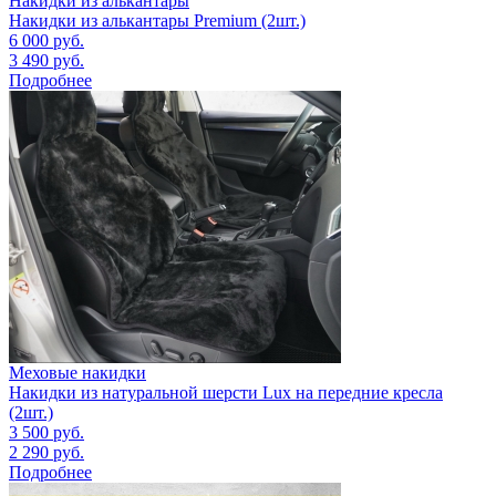
Накидки из алькантары
Накидки из алькантары Premium (2шт.)
6 000
руб.
3 490
руб.
Подробнее
Меховые накидки
Накидки из натуральной шерсти Lux на передние кресла
(2шт.)
3 500
руб.
2 290
руб.
Подробнее