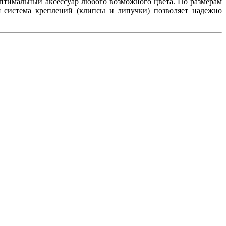
оптимальный аксессуар любого возможного цвета. По размерам
 система креплений (клипсы и липучки) позволяет надежно