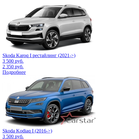
Skoda Karoq I рестайлинг (2021->)
3 500
руб.
2 350
руб.
Подробнее
Skoda Kodiaq I (2016->)
3 500
руб.