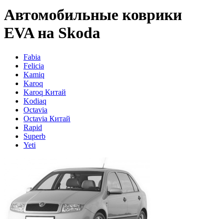
Автомобильные коврики
EVA на Skoda
Fabia
Felicia
Kamiq
Karoq
Karoq Китай
Kodiaq
Octavia
Octavia Китай
Rapid
Superb
Yeti