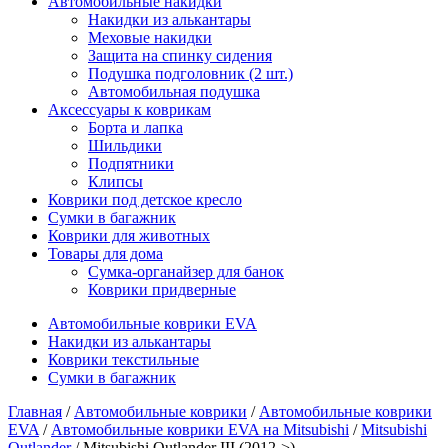
Автомобильные накидки
Накидки из алькантары
Меховые накидки
Защита на спинку сидения
Подушка подголовник (2 шт.)
Автомобильная подушка
Аксессуары к коврикам
Борта и лапка
Шильдики
Подпятники
Клипсы
Коврики под детское кресло
Сумки в багажник
Коврики для животных
Товары для дома
Сумка-органайзер для банок
Коврики придверные
Автомобильные коврики EVA
Накидки из алькантары
Коврики текстильные
Сумки в багажник
Главная
/
Автомобильные коврики
/
Автомобильные коврики
EVA
/
Автомобильные коврики EVA на Mitsubishi
/
Mitsubishi
Outlander
/ Mitsubishi Outlander III (2012->)