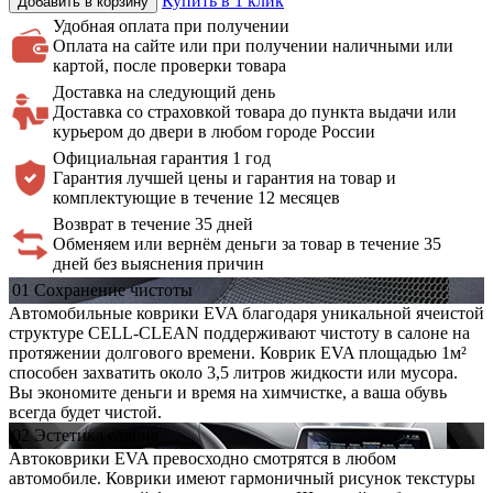
Купить в 1 клик
Добавить в корзину
Удобная оплата
при получении
Оплата на сайте или при получении наличными или
картой, после проверки товара
Доставка на
следующий день
Доставка со страховкой товара до пункта выдачи или
курьером до двери в любом городе России
Официальная
гарантия 1 год
Гарантия лучшей цены и гарантия на товар и
комплектующие в течение 12 месяцев
Возврат в течение 35 дней
Обменяем или вернём деньги за товар в течение 35
дней без выяснения причин
01
Сохранение
чистоты
Автомобильные коврики EVA благодаря уникальной ячеистой
структуре CELL-CLEAN поддерживают чистоту в салоне на
протяжении долгового времени. Коврик EVA площадью 1м²
способен захватить около 3,5 литров жидкости или мусора.
Вы экономите деньги и время на химчистке, а ваша обувь
всегда будет чистой.
02
Эстетика
салона
Автоковрики EVA превосходно смотрятся в любом
автомобиле. Коврики имеют гармоничный рисунок текстуры