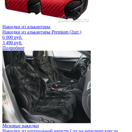
Накидки из алькантары
Накидки из алькантары Premium (2шт.)
6 000
руб.
3 490
руб.
Подробнее
Меховые накидки
Накидки из натуральной шерсти Lux на передние кресла