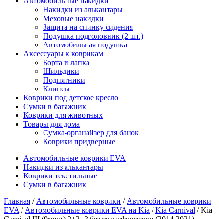
Автомобильные накидки
Накидки из алькантары
Меховые накидки
Защита на спинку сидения
Подушка подголовник (2 шт.)
Автомобильная подушка
Аксессуары к коврикам
Борта и лапка
Шильдики
Подпятники
Клипсы
Коврики под детское кресло
Сумки в багажник
Коврики для животных
Товары для дома
Сумка-органайзер для банок
Коврики придверные
Автомобильные коврики EVA
Накидки из алькантары
Коврики текстильные
Сумки в багажник
Главная
/
Автомобильные коврики
/
Автомобильные коврики
EVA
/
Автомобильные коврики EVA на Kia
/
Kia Carnival
/ Kia
Carnival III (9мест) 2+2+3 без трансформеров (2014-2021)