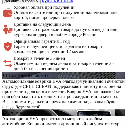
Купить в 1 клик
Добавить в корзину
Удобная оплата
при получении
Оплата на сайте или при получении наличными или
картой, после проверки товара
Доставка на
следующий день
Доставка со страховкой товара до пункта выдачи или
курьером до двери в любом городе России
Официальная
гарантия 1 год
Гарантия лучшей цены и гарантия на товар и
комплектующие в течение 12 месяцев
Возврат в течение 35 дней
Обменяем или вернём деньги за товар в течение 35
дней без выяснения причин
01
Сохранение
чистоты
Автомобильные коврики EVA благодаря уникальной ячеистой
структуре CELL-CLEAN поддерживают чистоту в салоне на
протяжении долгового времени. Коврик EVA площадью 1м²
способен захватить около 3,5 литров жидкости или мусора.
Вы экономите деньги и время на химчистке, а ваша обувь
всегда будет чистой.
02
Эстетика
салона
Автоковрики EVA превосходно смотрятся в любом
автомобиле. Коврики имеют гармоничный рисунок текстуры