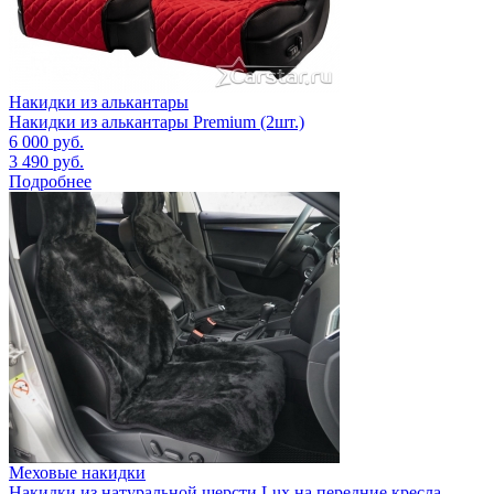
Накидки из алькантары
Накидки из алькантары Premium (2шт.)
6 000
руб.
3 490
руб.
Подробнее
Меховые накидки
Накидки из натуральной шерсти Lux на передние кресла