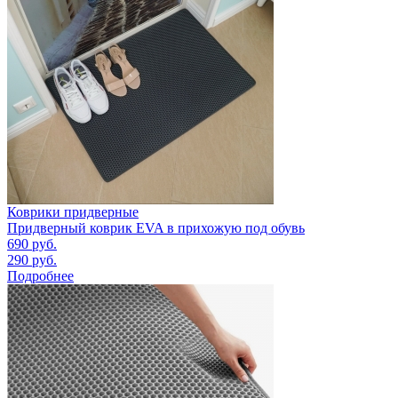
Коврики придверные
Придверный коврик EVA в прихожую под обувь
690
руб.
290
руб.
Подробнее