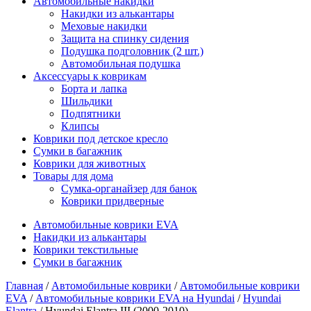
Автомобильные накидки
Накидки из алькантары
Меховые накидки
Защита на спинку сидения
Подушка подголовник (2 шт.)
Автомобильная подушка
Аксессуары к коврикам
Борта и лапка
Шильдики
Подпятники
Клипсы
Коврики под детское кресло
Сумки в багажник
Коврики для животных
Товары для дома
Сумка-органайзер для банок
Коврики придверные
Автомобильные коврики EVA
Накидки из алькантары
Коврики текстильные
Сумки в багажник
Главная
/
Автомобильные коврики
/
Автомобильные коврики
EVA
/
Автомобильные коврики EVA на Hyundai
/
Hyundai
Elantra
/ Hyundai Elantra III (2000-2010)