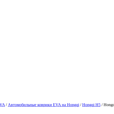
EVA
/
Автомобильные коврики EVA на Hongqi
/
Hongqi H5
/ Hong