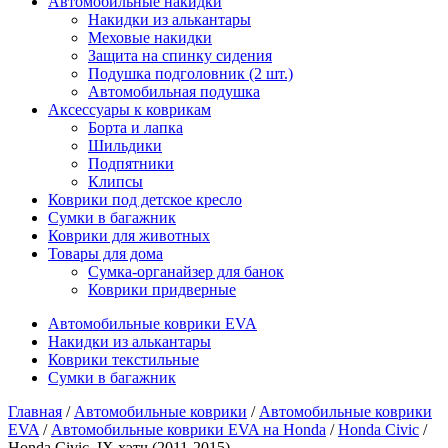
Автомобильные накидки
Накидки из алькантары
Меховые накидки
Защита на спинку сидения
Подушка подголовник (2 шт.)
Автомобильная подушка
Аксессуары к коврикам
Борта и лапка
Шильдики
Подпятники
Клипсы
Коврики под детское кресло
Сумки в багажник
Коврики для животных
Товары для дома
Сумка-органайзер для банок
Коврики придверные
Автомобильные коврики EVA
Накидки из алькантары
Коврики текстильные
Сумки в багажник
Главная
/
Автомобильные коврики
/
Автомобильные коврики
EVA
/
Автомобильные коврики EVA на Honda
/
Honda Civic
/
Honda Civic_IX хэтч (2011-2015)