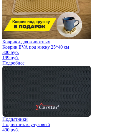
Коврики для животных
Коврик EVA под миску 25*40 см
300
руб.
199
руб.
Подробнее
Подпятники
Подпятник каучуковый
490
руб.