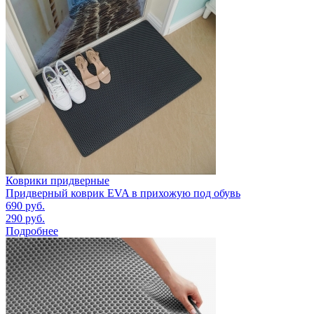
Коврики придверные
Придверный коврик EVA в прихожую под обувь
690
руб.
290
руб.
Подробнее