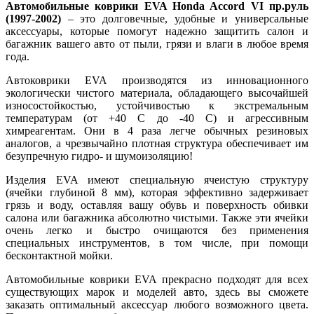
Автомобильные коврики EVA Honda Accord VI пр.руль
(1997-2002)
– это долговечные, удобные и универсальные
аксессуары, которые помогут надежно защитить салон и
багажник вашего авто от пыли, грязи и влаги в любое время
года.
Автоковрики EVA производятся из инновационного
экологически чистого материала, обладающего высочайшей
износостойкостью, устойчивостью к экстремальным
температурам (от +40 С до -40 С) и агрессивным
химреагентам. Они в 4 раза легче обычных резиновых
аналогов, а чрезвычайно плотная структура обеспечивает им
безупречную гидро- и шумоизоляцию!
Изделия EVA имеют специальную ячеистую структуру
(ячейки глубиной 8 мм), которая эффективно задерживает
грязь и воду, оставляя вашу обувь и поверхность обивки
салона или багажника абсолютно чистыми. Также эти ячейки
очень легко и быстро очищаются без применения
специальных инструментов, в том числе, при помощи
бесконтактной мойки.
Автомобильные коврики EVA прекрасно подходят для всех
существующих марок и моделей авто, здесь вы сможете
заказать оптимальный аксессуар любого возможного цвета.