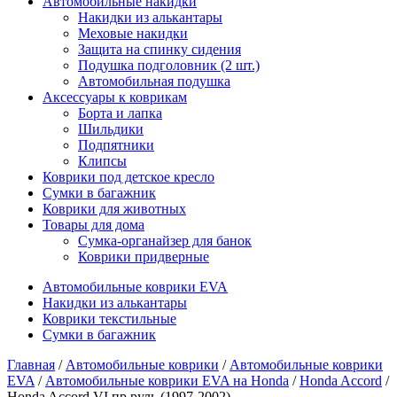
Автомобильные накидки
Накидки из алькантары
Меховые накидки
Защита на спинку сидения
Подушка подголовник (2 шт.)
Автомобильная подушка
Аксессуары к коврикам
Борта и лапка
Шильдики
Подпятники
Клипсы
Коврики под детское кресло
Сумки в багажник
Коврики для животных
Товары для дома
Сумка-органайзер для банок
Коврики придверные
Автомобильные коврики EVA
Накидки из алькантары
Коврики текстильные
Сумки в багажник
Главная
/
Автомобильные коврики
/
Автомобильные коврики
EVA
/
Автомобильные коврики EVA на Honda
/
Honda Accord
/
Honda Accord VI пр.руль (1997-2002)