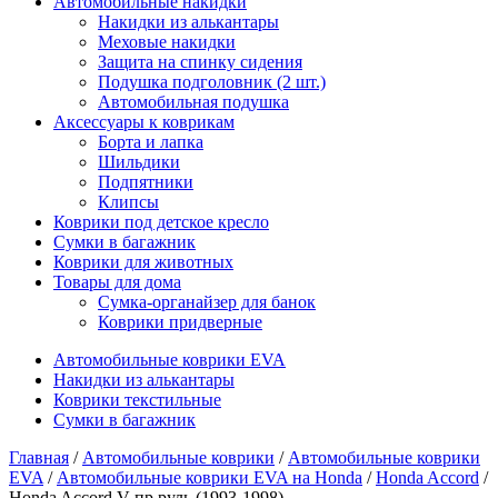
Автомобильные накидки
Накидки из алькантары
Меховые накидки
Защита на спинку сидения
Подушка подголовник (2 шт.)
Автомобильная подушка
Аксессуары к коврикам
Борта и лапка
Шильдики
Подпятники
Клипсы
Коврики под детское кресло
Сумки в багажник
Коврики для животных
Товары для дома
Сумка-органайзер для банок
Коврики придверные
Автомобильные коврики EVA
Накидки из алькантары
Коврики текстильные
Сумки в багажник
Главная
/
Автомобильные коврики
/
Автомобильные коврики
EVA
/
Автомобильные коврики EVA на Honda
/
Honda Accord
/
Honda Accord V пр.руль (1993-1998)