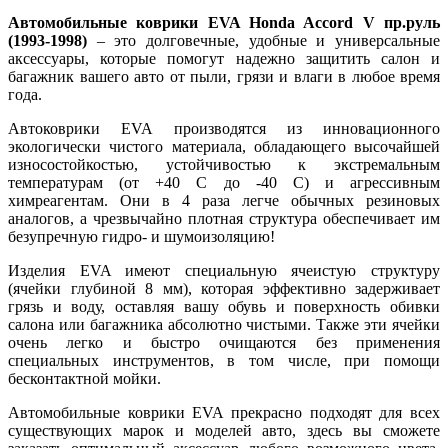
Автомобильные коврики EVA Honda Accord V пр.руль
(1993-1998)
– это долговечные, удобные и универсальные
аксессуары, которые помогут надежно защитить салон и
багажник вашего авто от пыли, грязи и влаги в любое время
года.
Автоковрики EVA производятся из инновационного
экологически чистого материала, обладающего высочайшей
износостойкостью, устойчивостью к экстремальным
температурам (от +40 С до -40 С) и агрессивным
химреагентам. Они в 4 раза легче обычных резиновых
аналогов, а чрезвычайно плотная структура обеспечивает им
безупречную гидро- и шумоизоляцию!
Изделия EVA имеют специальную ячеистую структуру
(ячейки глубиной 8 мм), которая эффективно задерживает
грязь и воду, оставляя вашу обувь и поверхность обивки
салона или багажника абсолютно чистыми. Также эти ячейки
очень легко и быстро очищаются без применения
специальных инструментов, в том числе, при помощи
бесконтактной мойки.
Автомобильные коврики EVA прекрасно подходят для всех
существующих марок и моделей авто, здесь вы сможете