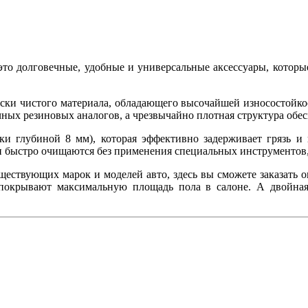
это долговечные, удобные и универсальные аксессуары, которы
ски чистого материала, обладающего высочайшей износостойкос
ычных резиновых аналогов, а чрезвычайно плотная структура об
и глубиной 8 мм), которая эффективно задерживает грязь и в
и быстро очищаются без применения специальных инструментов,
ествующих марок и моделей авто, здесь вы сможете заказать 
 покрывают максимальную площадь пола в салоне. А двойная